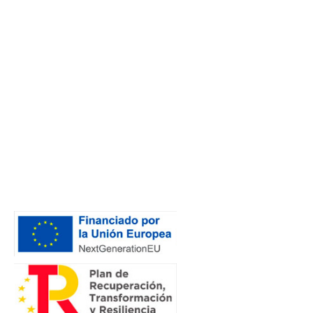
Contacto
DIRECCIÓN
Calle Elkano 7, entreplanta 48901 Barakaldo.
EMAIL
mjelua@ekonomistak.eus
TELÉFONO
944 371 122